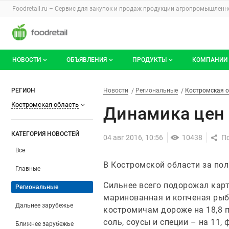
Раздел навигации по сайту foodretail.r
Foodretail.ru – Сервис для закупок и продаж
продукции агропромышленно
Авторизация и меню пользователя
Навигация по разделам сайта foodretail.ru
НОВОСТИ
ОБЪЯВЛЕНИЯ
ПРОДУКТЫ
КОМПАНИИ
Новости рынка
Все объявления
О каталоге брендов
О катало
Динамика цен в Костромской
Фильтры
Новости
Разделы
РЕГИОН
Новости
Региональные
Костромская 
Костромская область
Документы
Мои объявления
Продукты питания
Каталог 
Динамика цен 
Мои продукты и напитки
Премиум
КАТЕГОРИЯ НОВОСТЕЙ
04 авг 2016, 10:56
10438
Все
В Костромской области за по
Главные
Сильнее всего подорожал карто
Региональные
маринованная и копченая рыба
Дальнее зарубежье
костромичам дороже на 18,8 пр
соль, соусы и специи – на 11, 
Ближнее зарубежье