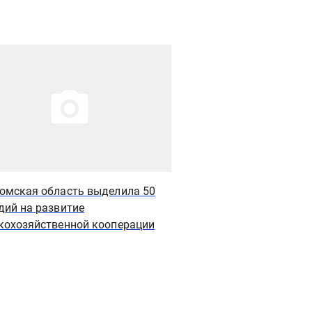
рация новости
Иллюстрация новости
омская область выделила 50
"Сова" разработала 
дий на развитие
сети пекарен "Шустры
кохозяйственной кооперации