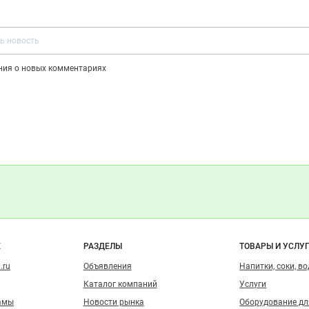
ения о новых комментариях
о сайту
Е
РАЗДЕЛЫ
ТОВАРЫ И УСЛУ
.ru
Объявления
Напитки, соки, в
Каталог компаний
Услуги
амы
Новости рынка
Оборудование д