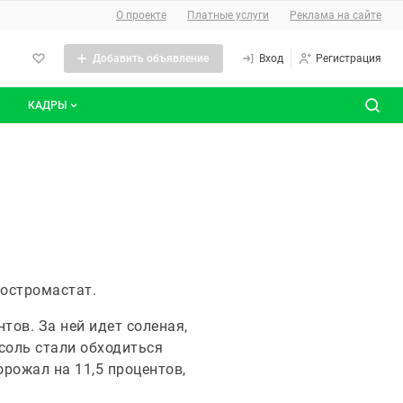
О сайте
О проекте
Платные услуги
Реклама на сайте
Добавить объявление
Вход
Регистрация
КАДРЫ
сты
Все вакансии
Все резюме
 Костромастат.
тов. За ней идет соленая,
асоль стали обходиться
орожал на 11,5 процентов,