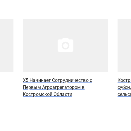
Иллюстрация новости
Иллюст
X5 Начинает Сотрудничество с
Костр
Первым Агроагрегатором в
субси
Костромской Области
сельс