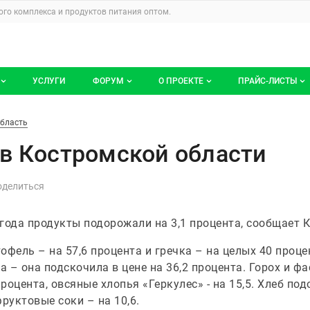
u
го комплекса и продуктов питания
оптом.
УСЛУГИ
ФОРУМ
О ПРОЕКТЕ
ПРАЙС-ЛИСТЫ
ге компаний
Все темы
Блог
Мои прайс-ли
 области
область
компаний
Избранные
Услуги проекта
в Костромской области
 размещение
С моим участием
О проекте
Контакты
лгода продукты подорожали на 3,1 процента, сообщает
Публичная оферта
фель – на 57,6 процента и гречка – на целых 40 процен
Реклама на сайте
 – она подскочила в цене на 36,2 процента. Горох и ф
оцента, овсяные хлопья «Геркулес» - на 15,5. Хлеб под
фруктовые соки – на 10,6.